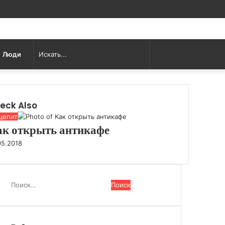
Log
Random
Sidebar
In
Article
Искать...
Люди
eck Also
щепит
ак открыть антикафе
05.2018
Н
а
й
т