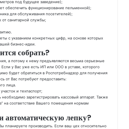
метров под будущее заведение);
жет обеспечить функционирование пельменной);
хника для обслуживания посетителей);
 от санитарной службы;
;
витию.
еты с указанием конкретных цифр, на основе которых
ашей бизнес-идеи.
ится собрать?
ния, а потому к нему предъявляются весьма серьезные
Если у Вас уже есть ИП или ООО в уставе, которого
имо будет обратиться в Роспотребнадзор для получения
сь от Вас потребуют предоставить:
го лица.
участок и техпаспорт;
ь необходимо зарегистрировать кассовый аппарат. Также
в” на соответствие Вашего помещения нормам
и автоматическую лепку?
Вы планируете производить. Если ваш цех относительно