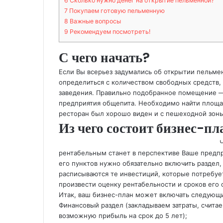
6
Сколько нужно денег на открытие пельменной?
7
Покупаем готовую пельменную
8
Важные вопросы
9
Рекомендуем посмотреть!
С чего начать?
Если Вы всерьез задумались об открытии пельм
определиться с количеством свободных средств,
заведения. Правильно подобранное помещение —
предприятия общепита. Необходимо найти площа
ресторан был хорошо виден и с пешеходной зоны
Из чего состоит бизнес-п
Ч
рентабельным станет в перспективе Ваше предпр
его пунктов нужно обязательно включить раздел
расписываются те инвестиций, которые потребует
произвести оценку рентабельности и сроков его 
Итак, ваш бизнес-план может включать следующ
Финансовый раздел (закладываем затраты, считае
возможную прибыль на срок до 5 лет);