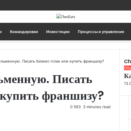
и
Командировки
Инвестиции
Процессы и управление
Ch
ельменную. Писать бизнес-план или купить франшизу?
C
Об
ьменную. Писать
К
l
o
13.
s
 купить франшизу?
e
0
563
3 minutes read